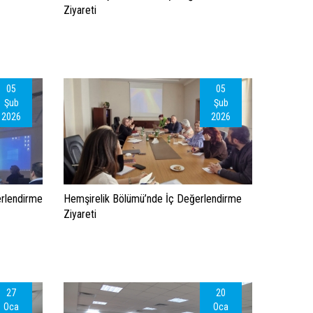
Ziyareti
05
05
Şub
Şub
2026
2026
erlendirme
Hemşirelik Bölümü’nde İç Değerlendirme
Ziyareti
27
20
Oca
Oca