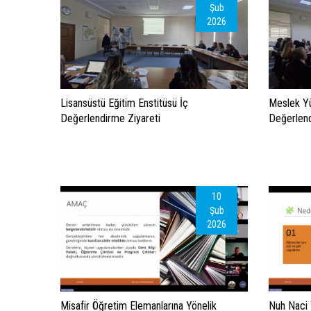
Şub
2026
Lisansüstü Eğitim Enstitüsü İç
Meslek Yü
Değerlendirme Ziyareti
Değerlend
10
Şub
2026
Misafir Öğretim Elemanlarına Yönelik
Nuh Naci 