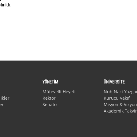
irildi.
YÖNETİM
ÜNİVERSİTE
r
Mütevelli Heyeti
Nuh Naci Yazga
ikler
Rektör
Kurucu Vakıf
er
Senato
Misyon & Vizyon
Akademik Takvi