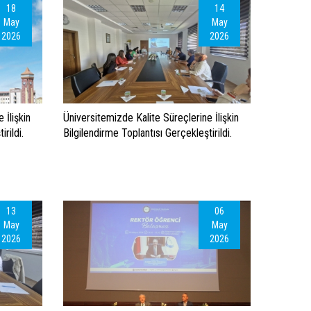
18
14
May
May
2026
2026
 İlişkin
Üniversitemizde Kalite Süreçlerine İlişkin
rildi.
Bilgilendirme Toplantısı Gerçekleştirildi.
13
06
May
May
2026
2026