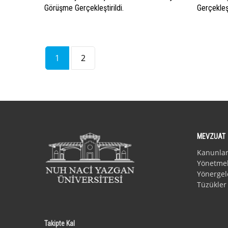
Görüşme Gerçekleştirildi.
Gerçekleşt
1
2
MEVZUAT
Kanunla
Yönetmel
Yönergel
Tüzükler
Takipte Kal