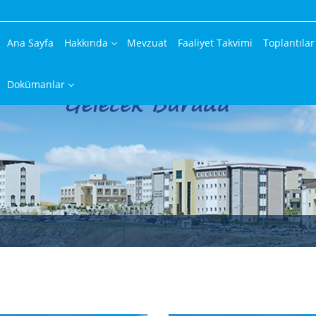
Ana Sayfa
Hakkında
Mevzuat
Faaliyet Takvimi
Toplantılar
Dokümanlar