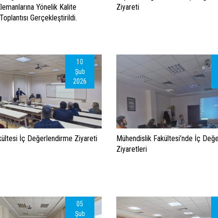
lemanlarına Yönelik Kalite
Ziyareti
Toplantısı Gerçekleştirildi.
10
Şub
2026
ültesi İç Değerlendirme Ziyareti
Mühendislik Fakültesi’nde İç Değ
Ziyaretleri
05
Şub