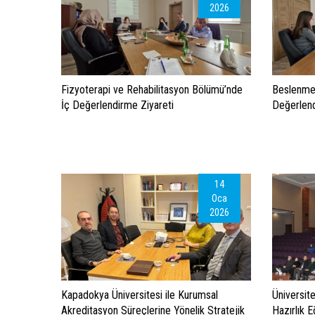
2026
Fizyoterapi ve Rehabilitasyon Bölümü’nde
Beslenme 
İç Değerlendirme Ziyareti
Değerlend
14
Oca
2026
Kapadokya Üniversitesi ile Kurumsal
Üniversit
Akreditasyon Süreçlerine Yönelik Stratejik
Hazırlık E