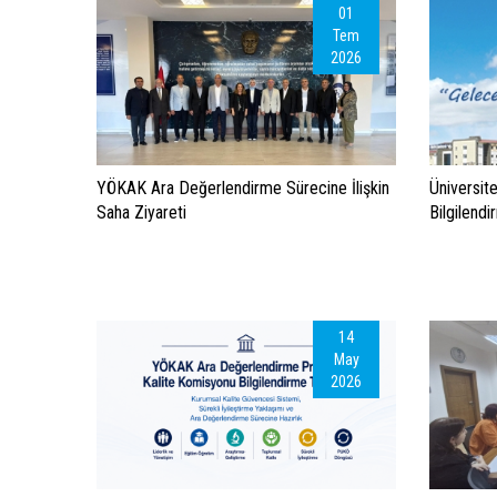
01
Tem
2026
YÖKAK Ara Değerlendirme Sürecine İlişkin
Üniversite
Saha Ziyareti
Bilgilendi
14
May
2026