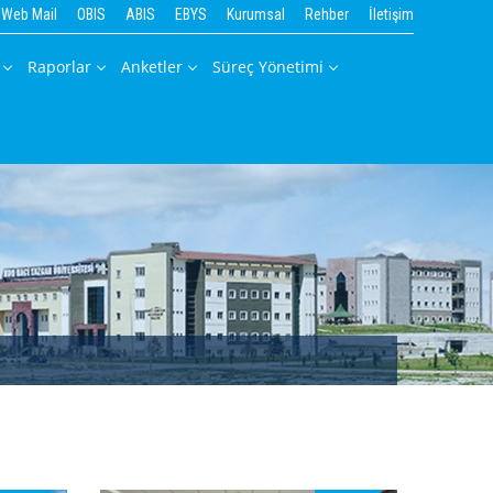
Web Mail
OBIS
ABIS
EBYS
Kurumsal
Rehber
İletişim
Raporlar
Anketler
Süreç Yönetimi