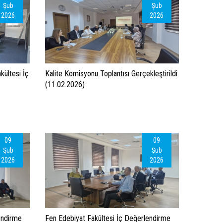
Şub
Şub
2026
2026
akültesi İç
Kalite Komisyonu Toplantısı Gerçekleştirildi.
(11.02.2026)
09
09
Şub
Şub
2026
2026
endirme
Fen Edebiyat Fakültesi İç Değerlendirme