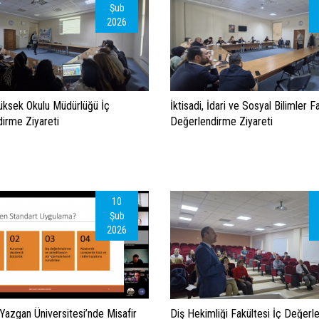
Şub
2026
ksek Okulu Müdürlüğü İç
İktisadi, İdari ve Sosyal Bilimler F
irme Ziyareti
Değerlendirme Ziyareti
10
Şub
2026
Yazgan Üniversitesi’nde Misafir
Diş Hekimliği Fakültesi İç Değerl