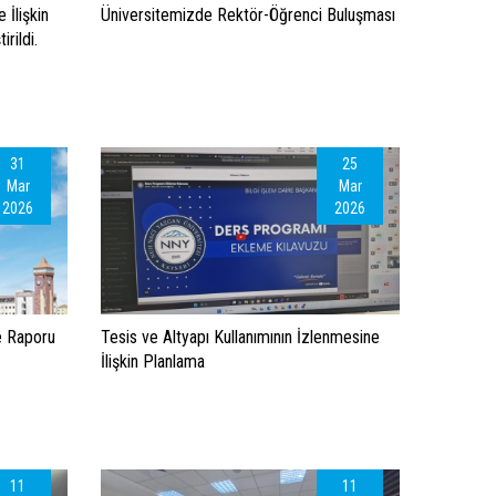
 İlişkin
Üniversitemizde Rektör-Öğrenci Buluşması
rildi.
31
25
Mar
Mar
2026
2026
e Raporu
Tesis ve Altyapı Kullanımının İzlenmesine
İlişkin Planlama
11
11