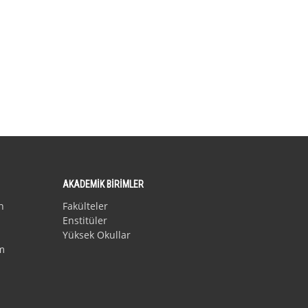
AKADEMİK BİRİMLER
n
Fakülteler
Enstitüler
Yüksek Okullar
m