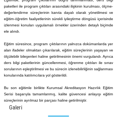
Eğitimde; program çıktılarının doğru tanımlanması, ders bilgi
paketleri ile program çıktıları arasındaki ilişkinin kurulması, ölçme-
değerlendirme süreçlerinin kanıta dayalı olarak yönetilmesi ve
eğitim-öğretim faaliyetlerinin sürekli iyileştirme döngüsü içerisinde
izlenmesi konuları uygulamalı örnekler üzerinden detaylı biçimde
ele alındı.
Eğitim süresince, program çıktılarının yalnızca dokümanlarda yer
alan ifadeler olmaktan çıkarılarak, eğitim süreçlerinin yaşayan ve
ölçülebilir bileşenleri haline getirilmesinin önemi vurgulandı. Ayrıca
ders bilgi paketlerinin güncellenmesi, öğrenme çıktıları ile sınav
sorularının eşleştirilmesi ve bu sürecin izlenebilirliğinin sağlanması
konularında katılımcılara yol gösterildi.
Bu son eğitimle birlikte Kurumsal Akreditasyon Hazırlık Eğitim
Serisi başarıyla tamamlanmış, kalite güvencesi anlayışı eğitim
süreçlerinin ayrılmaz bir parçası haline getirilmiştir.
Galeri