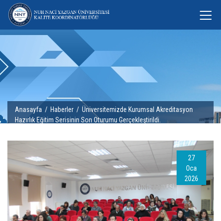
Anasayfa
/
Haberler
/ Üniversitemizde Kurumsal Akreditasyon
Hazırlık Eğitim Serisinin Son Oturumu Gerçekleştirildi.
27
Oca
2026