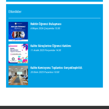
Etkinlikler
Rektör-Öğrenci Buluşması
6 Mayıs 2026 Çarşamba 13:30
Kalite Süreçlerine Öğrenci Katılımı
11 Aralık 2025 Perşembe 14:30
Kalite Komisyonu Toplantısı Gerçekleştirildi.
20 Ekim 2025 Pazartesi 10:00