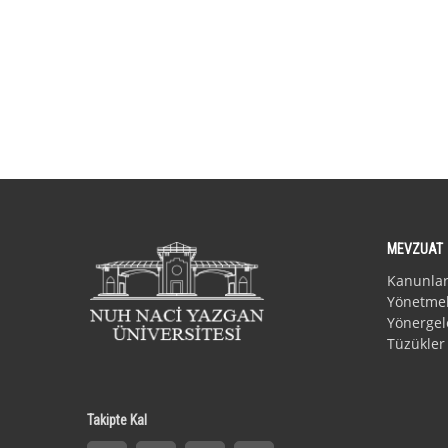
MEVZUAT
Kanunla
Yönetmel
Yönergel
Tüzükler
Takipte Kal