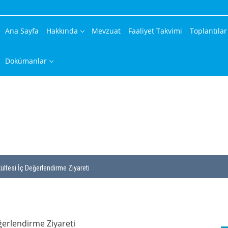
Ana Sayfa
Hakkında
Mevzuat
Faaliyet Takvimi
Toplantılar
Dokümanlar
kültesi İç Değerlendirme Ziyareti