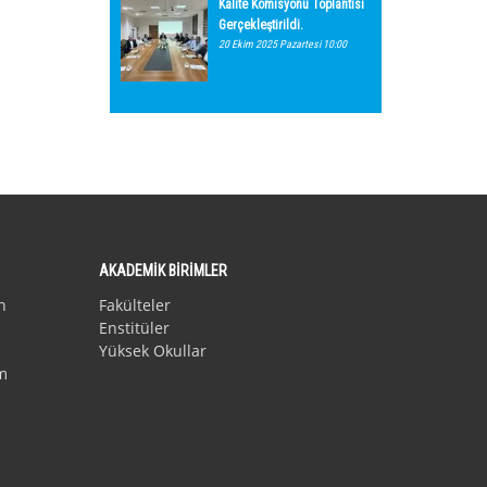
Kalite Komisyonu Toplantısı
Gerçekleştirildi.
20 Ekim 2025 Pazartesi 10:00
AKADEMİK BİRİMLER
n
Fakülteler
Enstitüler
Yüksek Okullar
m