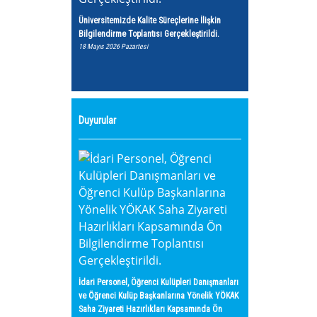
Üniversitemizde Kalite Süreçlerine İlişkin
Bilgilendirme Toplantısı Gerçekleştirildi.
18 Mayıs 2026 Pazartesi
Duyurular
İdari Personel, Öğrenci Kulüpleri Danışmanları
ve Öğrenci Kulüp Başkanlarına Yönelik YÖKAK
Saha Ziyareti Hazırlıkları Kapsamında Ön