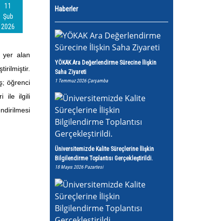
11
Haberler
Şub
2026
e yer alan
YÖKAK Ara Değerlendirme Sürecine İlişkin
rilmiştir.
Saha Ziyareti
1 Temmuz 2026 Çarşamba
ş; öğrenci
ile ilgili
dirilmesi
Üniversitemizde Kalite Süreçlerine İlişkin
Bilgilendirme Toplantısı Gerçekleştirildi.
18 Mayıs 2026 Pazartesi