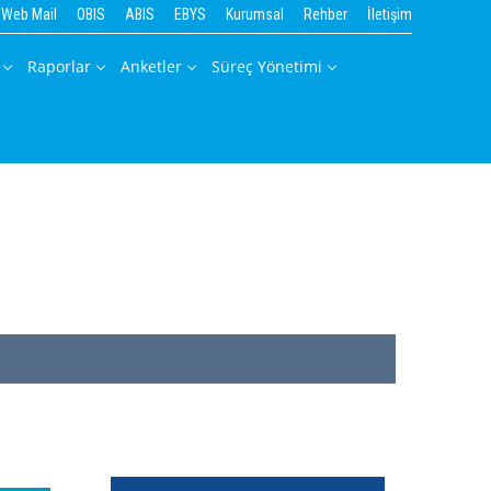
Web Mail
OBIS
ABIS
EBYS
Kurumsal
Rehber
İletişim
Raporlar
Anketler
Süreç Yönetimi