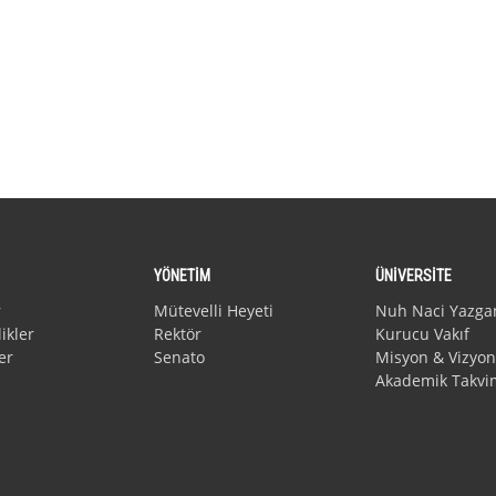
YÖNETİM
ÜNİVERSİTE
r
Mütevelli Heyeti
Nuh Naci Yazga
ikler
Rektör
Kurucu Vakıf
er
Senato
Misyon & Vizyon
Akademik Takvi