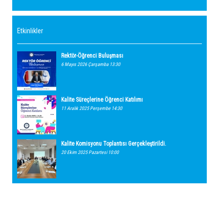
Etkinlikler
Rektör-Öğrenci Buluşması
6 Mayıs 2026 Çarşamba 13:30
Kalite Süreçlerine Öğrenci Katılımı
11 Aralık 2025 Perşembe 14:30
Kalite Komisyonu Toplantısı Gerçekleştirildi.
20 Ekim 2025 Pazartesi 10:00