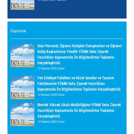
Duyurular
İdari Personel, Öğrenci Kulüpleri Danışmanları ve Öğrenci
Kulüp Başkanlarına Yönelik YÖKAK Saha Ziyareti
Hazırlıkları Kapsamında Ön Bilgilendirme Toplantısı
Gerçekleştirildi.
12 Haziran 2026 Cuma
Fen Edebiyat Fakültesi ve Güzel Sanatlar ve Tasarım
Fakültesinde YÖKAK Saha Ziyareti Hazırlıkları
Kapsamında Ön Bilgilendirme Toplantısı Gerçekleştirildi.
12 Haziran 2026 Cuma
Meslek Yüksek Okulu Müdürlüğüne YÖKAK Saha Ziyareti
Hazırlıkları Kapsamında Ön Bilgilendirme Toplantısı
Gerçekleştirildi.
12 Haziran 2026 Cuma