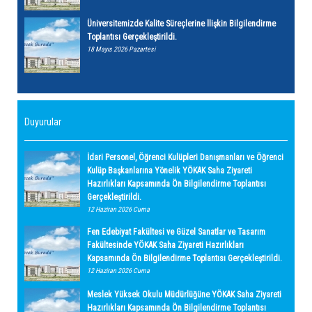
Üniversitemizde Kalite Süreçlerine İlişkin Bilgilendirme
Toplantısı Gerçekleştirildi.
18 Mayıs 2026 Pazartesi
Duyurular
İdari Personel, Öğrenci Kulüpleri Danışmanları ve Öğrenci
Kulüp Başkanlarına Yönelik YÖKAK Saha Ziyareti
Hazırlıkları Kapsamında Ön Bilgilendirme Toplantısı
Gerçekleştirildi.
12 Haziran 2026 Cuma
Fen Edebiyat Fakültesi ve Güzel Sanatlar ve Tasarım
Fakültesinde YÖKAK Saha Ziyareti Hazırlıkları
Kapsamında Ön Bilgilendirme Toplantısı Gerçekleştirildi.
12 Haziran 2026 Cuma
Meslek Yüksek Okulu Müdürlüğüne YÖKAK Saha Ziyareti
Hazırlıkları Kapsamında Ön Bilgilendirme Toplantısı