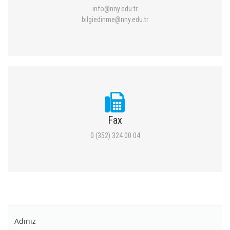
info@nny.edu.tr
bilgiedinme@nny.edu.tr
Fax
0 (352) 324 00 04