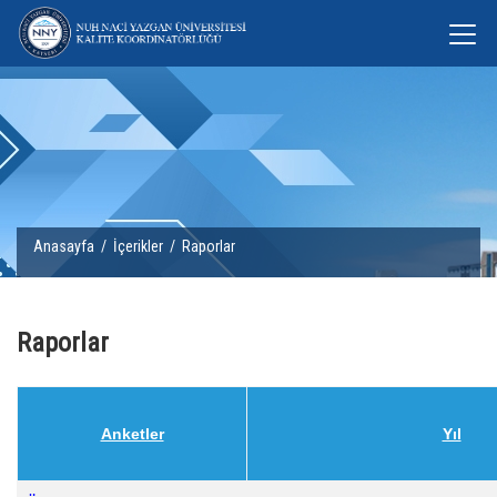
Anasayfa
/
İçerikler
/ Raporlar
Raporlar
Anketler
Yıl