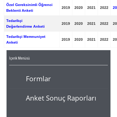
Ö
zel Gereksinimli Öğrenci
2019
2020
2021
2022
20
Beklenti Anketi
Tedarikçi
2019
2020
2021
2022
20
Değerlendirme Anketi
Tedarikçi Memnuniyet
2019
2020
2021
2022
20
Anketi
İçerik Menüsü
Formlar
Anket Sonuç Raporları